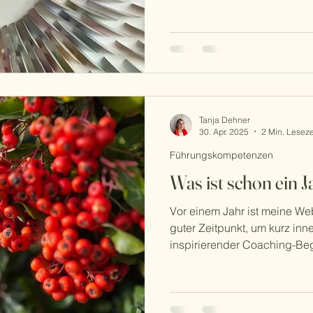
Tanja Dehner
30. Apr. 2025
2 Min. Leseze
Führungskompetenzen
Was ist schon ein J
Vor einem Jahr ist meine We
guter Zeitpunkt, um kurz inn
inspirierender Coaching-B