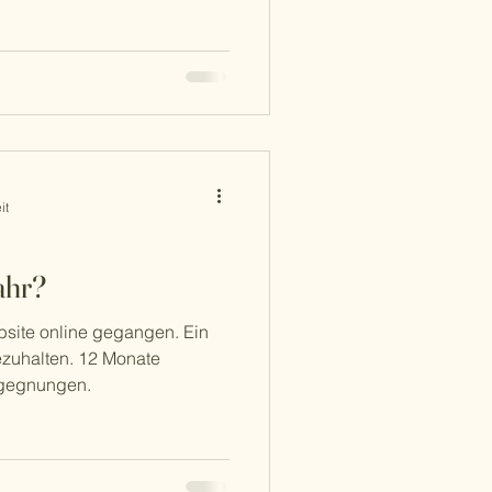
it
ahr?
bsite online gegangen. Ein
ezuhalten. 12 Monate
egegnungen.